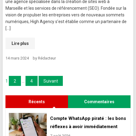
une agence spécialisée dans la création de sites web à
Marseille et les services de référencement (SEO). Fondée sur la
vision de propulser les entreprises vers de nouveaux sommets
numériques, High Agency s’est établie comme un partenaire de
[…]
Lire plus
14 mars 2024
by
Rédacteur
Pagination
1
2
…
4
Suivant
des
Récents
Commentaires
publications
Compte WhatsApp piraté : les bons
réflexes à avoir immédiatement
7 août 2026