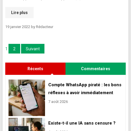
Lire plus
19 janvier 2022
by
Rédacteur
Pagination
1
2
Suivant
des
Récents
Commentaires
publications
Compte WhatsApp piraté : les bons
réflexes à avoir immédiatement
7 août 2026
Existe-t-il une IA sans censure ?