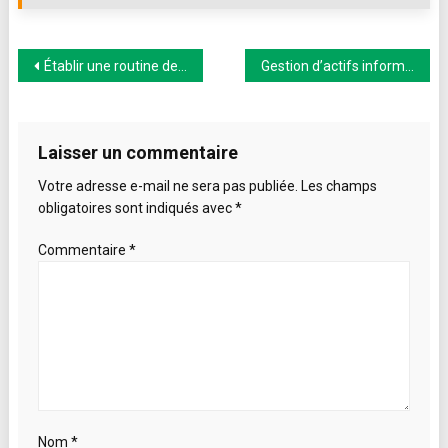
coeur
Navigation
Établir une routine de soins de la peau efficace en 4 étapes
Gestion d’actifs informatiques : L’IoT révolutionne la réussite des entreprises
de
l’article
Laisser un commentaire
Votre adresse e-mail ne sera pas publiée.
Les champs
obligatoires sont indiqués avec
*
Commentaire
*
Nom
*