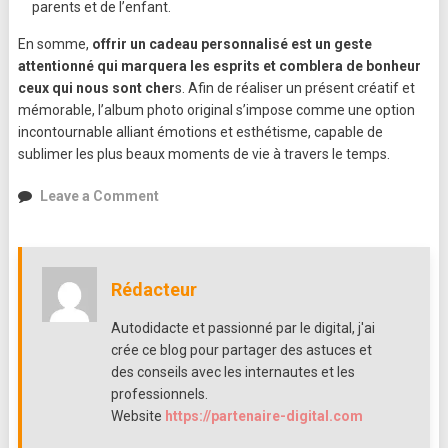
parents et de l’enfant.
En somme,
offrir un cadeau personnalisé est un geste
attentionné qui marquera les esprits et comblera de bonheur
ceux qui nous sont cher
s. Afin de réaliser un présent créatif et
mémorable, l’album photo original s’impose comme une option
incontournable alliant émotions et esthétisme, capable de
sublimer les plus beaux moments de vie à travers le temps.
on
Leave a Comment
Offrir
des
cadeaux
personnels
Rédacteur
pour
marquer
Autodidacte et passionné par le digital, j'ai
les
crée ce blog pour partager des astuces et
esprits
des conseils avec les internautes et les
et
professionnels.
toucher
Website
https://partenaire-digital.com
le