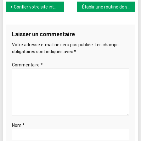
Navigation
Confier votre site internet à des professionnels
Établir une routine de soins de la peau efficace en 4 étapes
de
l’article
Laisser un commentaire
Votre adresse e-mail ne sera pas publiée.
Les champs
obligatoires sont indiqués avec
*
Commentaire
*
Nom
*