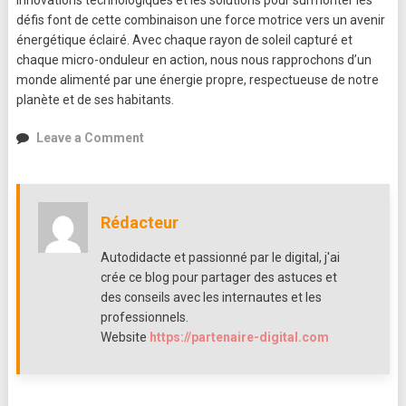
innovations technologiques et les solutions pour surmonter les
défis font de cette combinaison une force motrice vers un avenir
énergétique éclairé. Avec chaque rayon de soleil capturé et
chaque micro-onduleur en action, nous nous rapprochons d’un
monde alimenté par une énergie propre, respectueuse de notre
planète et de ses habitants.
on
Leave a Comment
L’Énergie
Solaire
et
les
Rédacteur
Micro-
Onduleurs
Autodidacte et passionné par le digital, j'ai
:
crée ce blog pour partager des astuces et
L’Alliance
des conseils avec les internautes et les
Lumineuse
professionnels.
vers
Website
https://partenaire-digital.com
un
Avenir
Durable