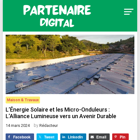
Skip
to
content
Partenaire Digital
Maison & Travaux
L’Énergie Solaire et les Micro-Onduleurs :
L’Alliance Lumineuse vers un Avenir Durable
by
14 mars 2024
Rédacteur
Facebook
Tweet
LinkedIn
Email
Pin