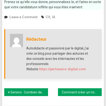
Prenez ce qu’elle vous donne, personnalisez-le, et faites en sorte
que votre candidature reflète qui vous êtes vraiment.
on
Leave a Comment
CV
,
IA
4
façons
simples
d’utiliser
Rédacteur
l’IA
pour
Autodidacte et passionné par le digital, j'ai
trouver
crée ce blog pour partager des astuces et
un
des conseils avec les internautes et les
job
professionnels.
Website
https://partenaire-digital.com
Navigation
Seniors : Combien de pas par jour selon votre âge ?
Comment créer un mini-site en 10 minutes
de