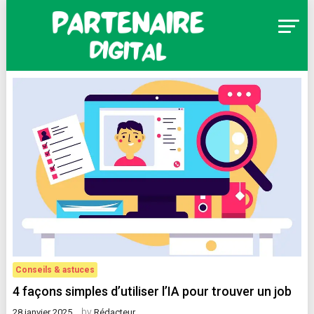
Skip
to
content
Partenaire Digital
Conseils & astuces
4 façons simples d’utiliser l’IA pour trouver un job
by
28 janvier 2025
Rédacteur