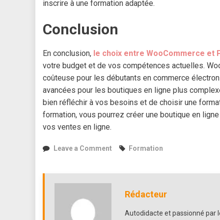
inscrire à une formation adaptée.
Conclusion
En conclusion,
le choix entre WooCommerce et 
votre budget et de vos compétences actuelles. WooC
coûteuse pour les débutants en commerce électroni
avancées pour les boutiques en ligne plus complexe
bien réfléchir à vos besoins et de choisir une form
formation, vous pourrez créer une boutique en lign
vos ventes en ligne.
on
Leave a Comment
Formation
WooCommerce
ou
PrestaShop,
quelle
Rédacteur
formation
choisir
Autodidacte et passionné par le