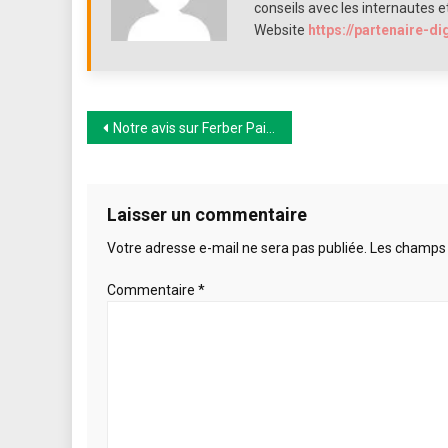
?
conseils avec les internautes e
Website
https://partenaire-di
Navigation
Notre avis sur Ferber Painting
de
l’article
Laisser un commentaire
Votre adresse e-mail ne sera pas publiée.
Les champs 
Commentaire
*