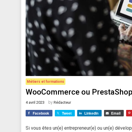
Métiers et formations
WooCommerce ou PrestaShop, q
by
4 avril 2023
Rédacteur
Facebook
Tweet
LinkedIn
Email
Si vous êtes un(e) entrepreneur(e) ou un(e) dévelo