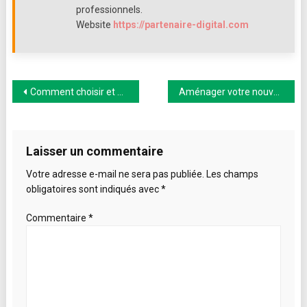
professionnels.
Website
https://partenaire-digital.com
Navigation
Comment choisir et utiliser un climatiseur ?
Aménager votre nouvelle maison – 10 conseils de professionnel pour aménager votre maison
de
l’article
Laisser un commentaire
Votre adresse e-mail ne sera pas publiée.
Les champs
obligatoires sont indiqués avec
*
Commentaire
*