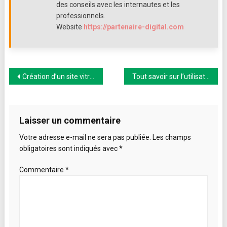
ou
des conseils avec les internautes et les
contre-
professionnels.
productif
Website
https://partenaire-digital.com
?
Navigation
Création d’un site vitrine : les 10 règles à respecter
Tout savoir sur l’utilisation des gaines thermorétractables
de
l’article
Laisser un commentaire
Votre adresse e-mail ne sera pas publiée.
Les champs
obligatoires sont indiqués avec
*
Commentaire
*