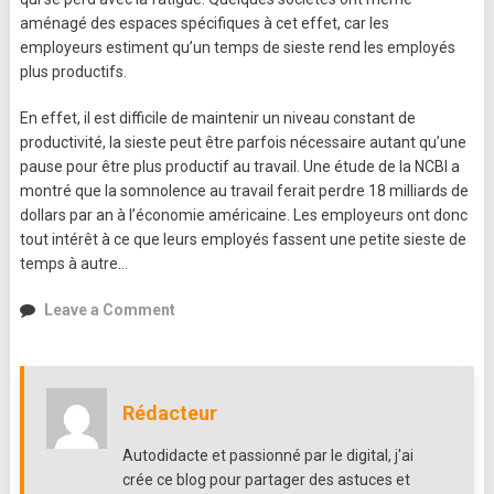
aménagé des espaces spécifiques à cet effet, car les
employeurs estiment qu’un temps de sieste rend les employés
plus productifs.
En effet, il est difficile de maintenir un niveau constant de
productivité, la sieste peut être parfois nécessaire autant qu’une
pause pour être plus productif au travail. Une étude de la NCBI a
montré que la somnolence au travail ferait perdre 18 milliards de
dollars par an à l’économie américaine. Les employeurs ont donc
tout intérêt à ce que leurs employés fassent une petite sieste de
temps à autre…
on
Leave a Comment
Faire
la
sieste
au
Rédacteur
travail
:
Autodidacte et passionné par le digital, j'ai
productif
crée ce blog pour partager des astuces et