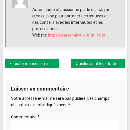
chambre
de
Autodidacte et passionné par le digital, j'ai
votre
crée ce blog pour partager des astuces et
bébé
des conseils avec les internautes et les
professionnels.
Website
https://partenaire-digital.com
Navigation
Les tendances en matière de décoration intérieure qui domineront en 2021
Quelles sont les études à suivre pour entrer dans la déco d’intérieur ?
de
l’article
Laisser un commentaire
Votre adresse e-mail ne sera pas publiée.
Les champs
obligatoires sont indiqués avec
*
Commentaire
*