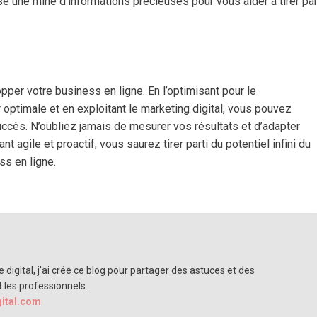
 une mine d’informations précieuses pour vous aider à tirer par
opper votre business en ligne. En l’optimisant pour le
 optimale et en exploitant le marketing digital, vous pouvez
uccès. N’oubliez jamais de mesurer vos résultats et d’adapter
t agile et proactif, vous saurez tirer parti du potentiel infini du
s en ligne.
 digital, j'ai crée ce blog pour partager des astuces et des
t les professionnels.
gital.com