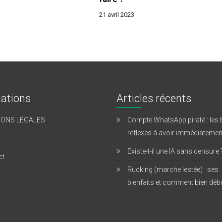
21 avril 2023
ations
Articles récents
IONS LÉGALES
Compte WhatsApp piraté : les
réflexes à avoir immédiatemen
Existe-t-il une IA sans censure 
ct
Rucking (marche lestée) : ses
bienfaits et comment bien déb