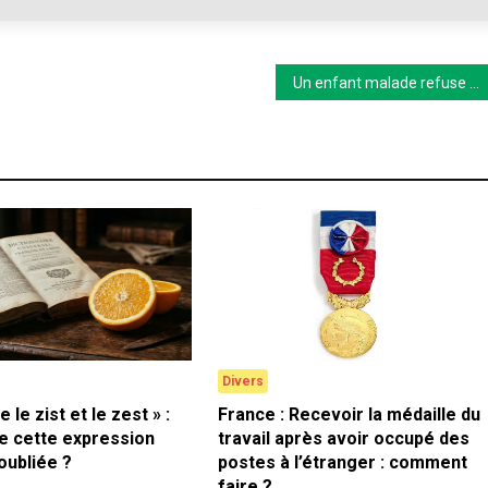
Un enfant malade refuse de manger ou de boire : que faire ?
Divers
e le zist et le zest » :
France : Recevoir la médaille du
ie cette expression
travail après avoir occupé des
oubliée ?
postes à l’étranger : comment
faire ?