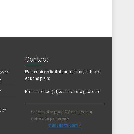
Contact
Partenaire-digital.com
: Infos, astuces
 bons
et bons plans
t
?
Email: contact(at)partenaire-digital.com
uter
Créez votre page CV en ligne sur
notre site partenaire
mapagecv.com