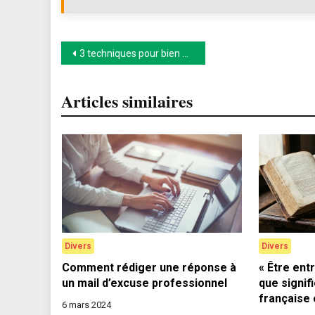
Navigation
3 techniques pour bien économiser en voyage
de
Articles similaires
l’article
Divers
Divers
Comment rédiger une réponse à
« Être entr
un mail d’excuse professionnel
que signif
française 
6 mars 2024