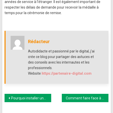
années de service à l’étranger. Il est également important de
respecter les délais de demande pour recevoir la médaille à
temps pour la cérémonie de remise.
Rédacteur
Autodidacte et passionné par le digital, j'ai
crée ce blog pour partager des astuces et
des conseils avec les internautes et les
professionnels.
Website
https://partenaire-digital.com
Navigation
Pourquoi installer une serre dans son jardin ?
Comment faire face à une situation de harcèlement au travail ?
de