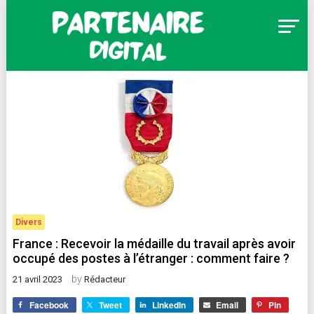
Skip
to
content
Partenaire Digital
Divers
France : Recevoir la médaille du travail après avoir
occupé des postes à l’étranger : comment faire ?
by
21 avril 2023
Rédacteur
Facebook
Tweet
LinkedIn
Email
Pin