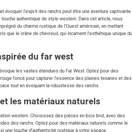
t évoquer l’esprit des ranchs peut être une aventure captivante
touche authentique de style western. Dans cet article, nous
imprégné du charme rustique de l’Ouest américain, en mettant
els que le crâne de chevreuil, qui incarnent l’esthétique unique d
inspirée du far west
 évoque les vastes étendues du Far West. Optez pour des
le rouge foncé pour capturer l’essence des plaines texanes et des
pace tout en évoquant la robustesse des ranchs.
 et les matériaux naturels
ration western. Choisissez des pièces en bois brut, avec des
olides des ranchs. Optez pour des matériaux naturels comme le
insi une touche d’authenticité rustique à votre espace.