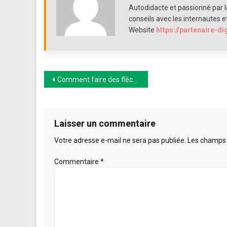
ranch
Autodidacte et passionné par le
:
conseils avec les internautes e
Les
Website
https://partenaire-di
essentiels
pour
un
style
Navigation
Comment faire des flèches (↑ ↓ → ←) avec des raccourcis clavier
western
authentique
de
l’article
Laisser un commentaire
Votre adresse e-mail ne sera pas publiée.
Les champs 
Commentaire
*