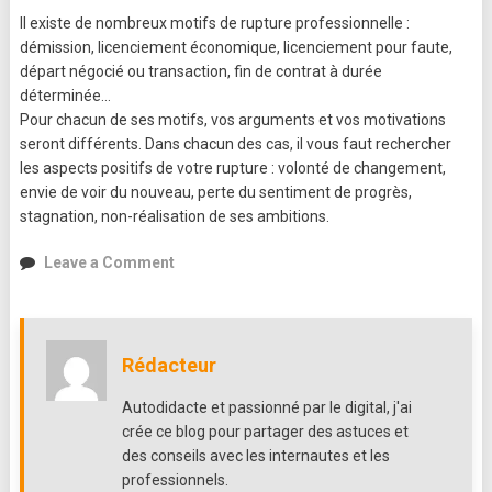
Il existe de nombreux motifs de rupture professionnelle :
démission, licenciement économique, licenciement pour faute,
départ négocié ou transaction, fin de contrat à durée
déterminée…
Pour chacun de ses motifs, vos arguments et vos motivations
seront différents. Dans chacun des cas, il vous faut rechercher
les aspects positifs de votre rupture : volonté de changement,
envie de voir du nouveau, perte du sentiment de progrès,
stagnation, non-réalisation de ses ambitions.
on
Leave a Comment
Comment
présenter
ses
ruptures
Rédacteur
professionnelles
?
Autodidacte et passionné par le digital, j'ai
crée ce blog pour partager des astuces et
des conseils avec les internautes et les
professionnels.