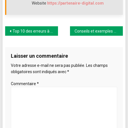
Website
https://partenaire-digital.com
Navigation
Top 10 des erreurs à ne plus commettre lors d’une recherche d’ emploi
Conseils et exemples de rédaction web
de
l’article
Laisser un commentaire
Votre adresse e-mail ne sera pas publiée.
Les champs
obligatoires sont indiqués avec
*
Commentaire
*