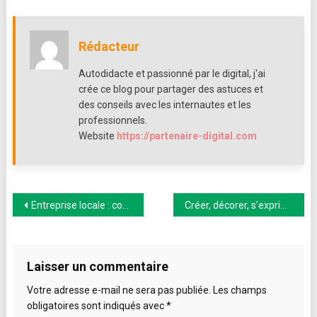
assouplit
discrètement
ses
Rédacteur
règles
de
Autodidacte et passionné par le digital, j'ai
modération
crée ce blog pour partager des astuces et
de
des conseils avec les internautes et les
contenu
professionnels.
Website
https://partenaire-digital.com
Navigation
Entreprise locale : comment être visible sur Google ?
Créer, décorer, s’exprimer : quand les loisirs créatifs façonnent l’univers des enfants
de
l’article
Laisser un commentaire
Votre adresse e-mail ne sera pas publiée.
Les champs
obligatoires sont indiqués avec
*