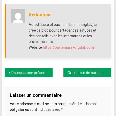
permet
enfin
de
Rédacteur
réorganiser
sa
Autodidacte et passionné par le digital, j'ai
grille
crée ce blog pour partager des astuces et
de
des conseils avec les internautes et les
publications
professionnels.
Website
https://partenaire-digital.com
Navigation
Pourquoi une présence en ligne professionnelle est devenue essentielle pour les entreprises
Ordinateur de bureau ou PC portable, lequel choisir ?
de
l’article
Laisser un commentaire
Votre adresse e-mail ne sera pas publiée.
Les champs
obligatoires sont indiqués avec
*