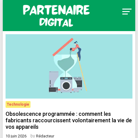
Skip
to
content
Partenaire Digital
Technologie
Obsolescence programmée : comment les
fabricants raccourcissent volontairement la vie de
vos appareils
by
10 juin 2026
Rédacteur