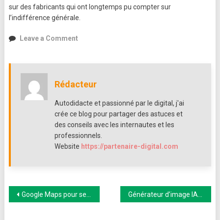
sur des fabricants qui ont longtemps pu compter sur
l’indifférence générale.
on
Leave a Comment
Obsolescence
programmée
:
comment
Rédacteur
les
fabricants
Autodidacte et passionné par le digital, j'ai
raccourcissent
crée ce blog pour partager des astuces et
volontairement
des conseils avec les internautes et les
la
professionnels.
vie
Website
https://partenaire-digital.com
de
vos
appareils
Navigation
Google Maps pour ses tournées : jusqu’où ça va, et quand passer à un outil dédié
Générateur d’image IA gratuit sans inscription : les meilleures options
de