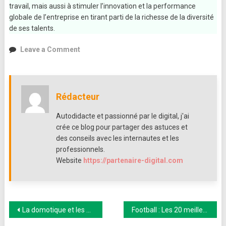
travail, mais aussi à stimuler l’innovation et la performance
globale de l’entreprise en tirant parti de la richesse de la diversité
de ses talents.
on
Leave a Comment
Comment
organiser
un
teamBuilding
Rédacteur
qui
favorise
Autodidacte et passionné par le digital, j'ai
l’inclusion
crée ce blog pour partager des astuces et
et
des conseils avec les internautes et les
la
professionnels.
diversité
Website
https://partenaire-digital.com
?
Navigation
La domotique et les menuiseries aluminium : vers des ouvertures connectées pour un habitat intelligent
Football : Les 20 meilleurs gardiens de but de tous les temps